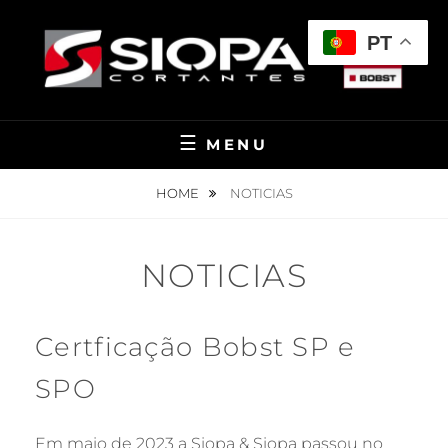
Skip
to
PT
content
MENU
HOME
NOTICIAS
NOTICIAS
Certficação Bobst SP e
SPO
Em maio de 2023 a Siopa & Siopa passou no