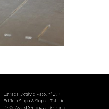
Estrada Octávio Pato, nº 277
Edificio Siopa & Siopa – Talaide
2785-723 S.Domingos de Rana