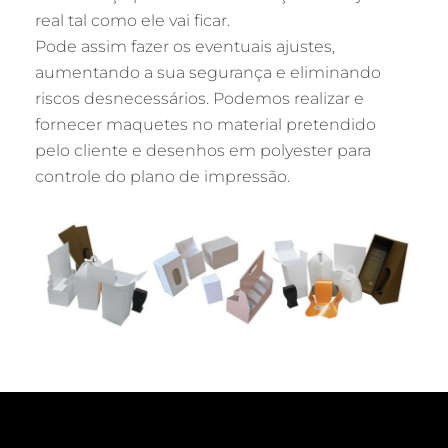
real tal como ele vai ficar.
Pode assim fazer os eventuais ajustes,
aumentando a sua segurança e eliminando
riscos desnecessários. Podemos realizar e
fornecer maquetes no material pretendido
pelo cliente e desenhos em polyester para
controle do plano de impressão.